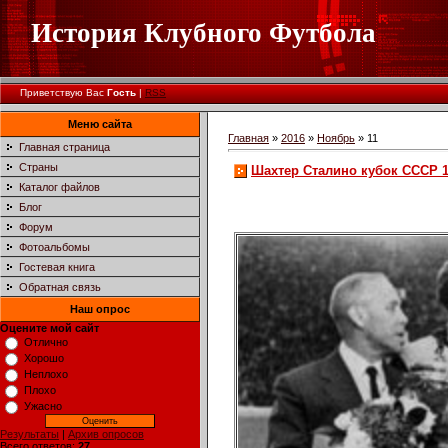
История Клубного Футбола
Приветствую Вас
Гость
|
RSS
Меню сайта
Главная
»
2016
»
Ноябрь
»
11
Главная страница
Страны
Шахтер Сталино кубок СССР 1
Каталог файлов
Блог
Форум
Фотоальбомы
Гостевая книга
Обратная связь
Наш опрос
Оцените мой сайт
Отлично
Хорошо
Неплохо
Плохо
Ужасно
Результаты
|
Архив опросов
Всего ответов:
27