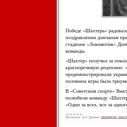
Победе «Шахтера» радовала
поздравлении дончанам пре
стадионе «Локомотив» Донб
команды.
«Шахтер» получил за показ
красноречивую рецензию: 
продемонстрировали украи
половина игры была триум
В «Советском спорте» Викт
полюбили команду «Шахтер»
«Один за всех, все за одног
Просмотров:
1123
|
Добавил:
DEKOPATOP_XAOCA