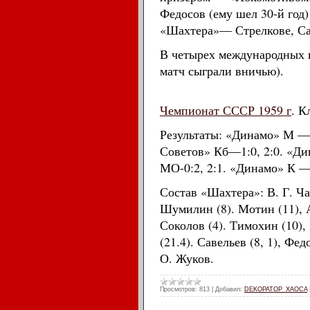
Федосов (ему шел 30-й год)
«Шахтера»— Стрелкове, Са
В четырех международных в
матч сыграли вничью).
Чемпионат СССР 1959 г
. К
Результаты: «Динамо» М — 0
Советов» Кб—1:0, 2:0. «Ди
МО-0:2, 2:1. «Динамо» К —0
Состав «Шахтера»: В. Г. Чан
Шумилин (8). Мотин (11), А
Соколов (4). Тимохин (10), 
(21.4). Савельев (8, 1), Фе
О. Жуков.
Просмотров:
813
|
Добавил:
DEKOPATOP_XAOCA