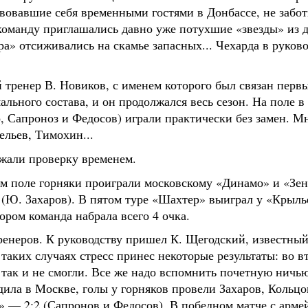
твовавшие себя временными гостями в Донбассе, не забо
 команду приглашались давно уже потухшие «звезды» из 
» отсиживались на скамье запасных... Чехарда в руково
 тренер В. Новиков, с именем которого был связан перв
ального состава, и он продолжался весь сезон. На поле 
, Сапроноз и Федосов) играли практически без замен. 
ельев, Тимохин...
ржали проверку временем.
ем поле горняки проиграли московскому «Динамо» и «Зен
(Ю. Захаров). В пятом туре «Шахтер» выиграл у «Крыль
ором команда набрала всего 4 очка.
ренеров. К руководству пришел К. Щегодский, известны
аких случаях стресс принес некоторые результаты: во вт
а так и не смогли. Все же надо вспомнить почетную ни
ила в Москве, голы у горняков провели Захаров, Кольцо
 — 2:2 (Сапронов и Федосов). В победном матче с арме