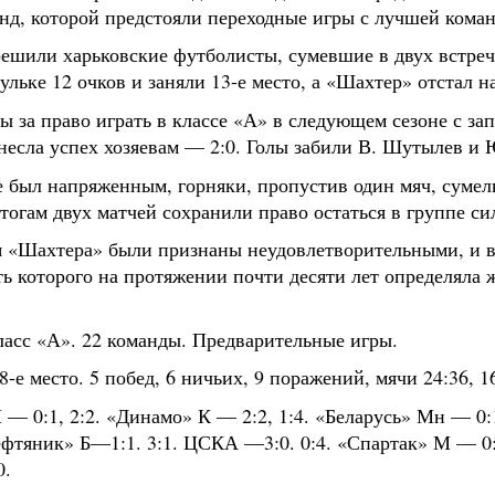
нд, которой предстояли переходные игры с лучшей коман
решили харьковские футболисты, сумевшие в двух встреча
льке 12 очков и заняли 13-е место, а «Шахтер» отстал на
ы за право играть в классе «А» в следующем сезоне с з
несла успех хозяевам — 2:0. Голы забили В. Шутылев и 
 был напряженным, горняки, пропустив один мяч, сумел
тогам двух матчей сохранили право остаться в группе с
 «Шахтера» были признаны неудовлетворительными, и в 
ть которого на протяжении почти десяти лет определяла 
ласс «А». 22 команды. Предварительные игры.
8-е место. 5 побед, 6 ничьих, 9 поражений, мячи 24:36, 1
— 0:1, 2:2. «Динамо» К — 2:2, 1:4. «Беларусь» Мн — 0:1
фтяник» Б—1:1. 3:1. ЦСКА —3:0. 0:4. «Спартак» М — 0:5
0.