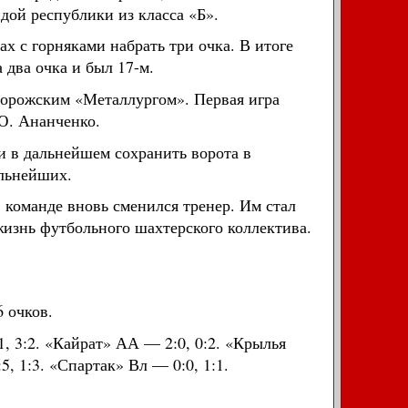
дой республики из класса «Б».
х с горняками набрать три очка. В итоге
 два очка и был 17-м.
апорожским «Металлургом». Первая игра
Ю. Ананченко.
и в дальнейшем сохранить ворота в
ильнейших.
команде вновь сменился тренер. Им стал
жизнь футбольного шахтерского коллектива.
6 очков.
, 3:2. «Кайрат» АА — 2:0, 0:2. «Крылья
, 1:3. «Спартак» Вл — 0:0, 1:1.