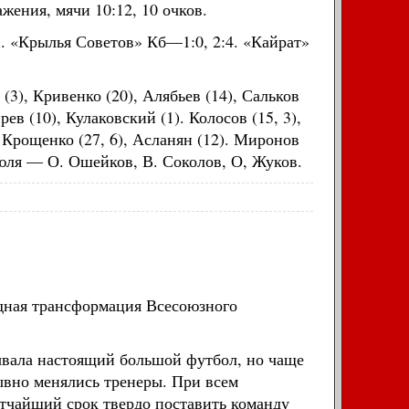
жения, мячи 10:12, 10 очков.
1. «Крылья Советов» Кб—1:0, 2:4. «Кайрат»
(3), Кривенко (20), Алябьев (14), Сальков
ирев (10), Кулаковский (1). Колосов (15, 3),
), Крощенко (27, 6), Асланян (12). Миронов
июля — О. Ошейков, В. Соколов, О, Жуков.
едная трансформация Всесоюзного
ывала настоящий большой футбол, но чаще
рывно менялись тренеры. При всем
тчайший срок твердо поставить команду