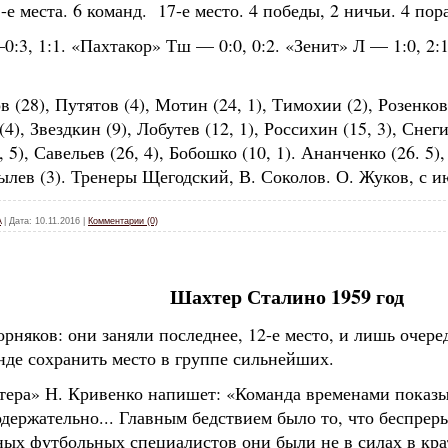
 места. 6 команд. 17-е место. 4 победы, 2 ничьи. 4 пора
:3, 1:1. «Пахтакор» Тш — 0:0, 0:2. «Зенит» Л — 1:0, 2:
(28), Путятов (4), Мотин (24, 1), Тимохии (2), Розенков 
(4), Звездкин (9), Лобутев (12, 1), Россихин (15, 3), Снег
 5), Савельев (26, 4), Бобошко (10, 1). Ананченко (26. 5
тылев (3). Тренеры Щегодский, В. Соколов. О. Жуков, с 
A
|
Дата:
10.11.2016
|
Комментарии (0)
Шахтер Сталино 1959 год
орняков: они заняли последнее, 12-е место, и лишь очер
нде сохранить место в группе сильнейших.
тера» Н. Кривенко напишет: «Команда временами показ
одержательно... Главным бедствием было то, что беспре
ых футбольных специалистов они были не в силах в кра