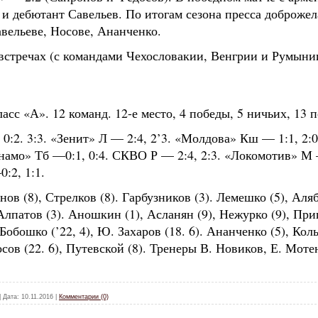
 и дебютант Савельев. По итогам сезона пресса доброжел
вельеве, Носове, Ананченко.
стречах (с командами Чехословакии, Венгрии и Румынии
ласс «А». 12 команд. 12-е место, 4 победы, 5 ничьих, 13 
:2. 3:3. «Зенит» Л — 2:4, 2’3. «Молдова» Кш — 1:1, 2:
намо» Тб —0:1, 0:4. СКВО Р — 2:4, 2:3. «Локомотив» М 
:2, 1:1.
ов (8), Стрелков (8). Гарбузников (3). Лемешко (5), Аляб
лпатов (3). Аношкин (1), Асланян (9), Нежурко (9), Приг
Бобошко (’22, 4), Ю. Захаров (18. 6). Ананченко (5), Кол
досов (22. 6), Путевской (8). Тренеры В. Новиков, Е. Мо
|
Дата:
10.11.2016
|
Комментарии (0)