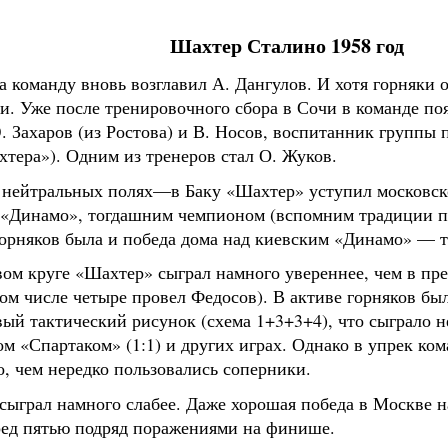
Шахтер Сталино 1958 год
а команду вновь возглавил А. Дангулов. И хотя горняки о
и. Уже после тренировочного сбора в Сочи в команде п
. Захаров (из Ростова) и В. Носов, воспитанник группы
тера»). Одним из тренеров стал О. Жуков.
а нейтральных полях—в Баку «Шахтер» уступил московск
 «Динамо», тогдашним чемпионом (вспомним традиции пе
горняков была и победа дома над киевским «Динамо» — т
рвом круге «Шахтер» сыграл намного увереннее, чем в пр
том числе четыре провел Федосов). В активе горняков был
ый тактический рисунок (схема 1+3+3+4), что сыграло 
м «Спартаком» (1:1) и других играх. Однако в упрек ком
 чем нередко пользовались соперники.
сыграл намного слабее. Даже хорошая победа в Москве н
ред пятью подряд поражениями на финише.