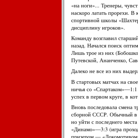
«на ноги»... Тренеры, чувс
наскоро латать прорехи. В
спортивной школы «Шахтера
дисциплину игроков».
Команду возглавил старший
назад. Начался поиск оптим
Лишь трое из них (Бобошко
Путевской, Ананченко, Сав
Далеко не все из них выде
В стартовых матчах на сво
ничья со «Спартаком»—1:1 
успех в первом круге, в
кот
Вновь последовала смена т
сборной СССР. Обычный в т
но уйти с последнего мест
«Динамо»—3:3 (игра проход
призером — «Локомотивом»