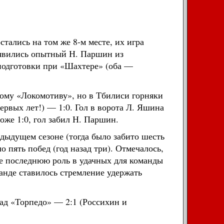
стались на том же 8-м месте, их игра
оявились опытный Н. Паршин из
 подготовки при «Шахтере» (оба —
ому «Локомотиву», но в Тбилиси горняки
рвых лет!) — 1:0. Гол в ворота Л. Яшина
оже 1:0, гол забил Н. Паршин.
едыдущем сезоне (тогда было забито шесть
о пять побед (год назад три). Отмечалось,
не последнюю роль в удачных для команды
анде ставилось стремление удержать
ад «Торпедо» — 2:1 (Россихин и