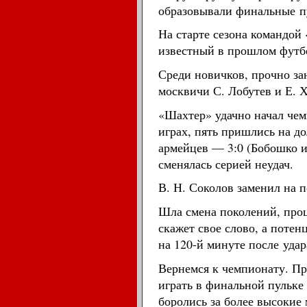
образовывали финальные
п
На старте сезона командой
известный в прошлом футбо
Среди новичков, прочно зан
москвичи С. Лобутев и Е. 
«Шахтер» удачно начал чем
играх, пять пришлись на д
армейцев — 3:0 (Бобошко и
сменялась серией неудач.
В. Н. Соколов заменил на п
Шла смена поколений, проц
скажет свое слово, а поте
на 120-й минуте после
удар
Вернемся к чемпионату. П
играть в финальной пульке
боролись за более высокие 