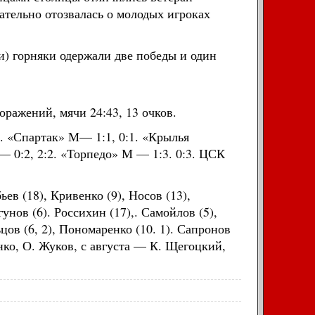
ательно отозвалась о молодых игроках
) горняки одержали две победы и один
поражений, мячи 24:43, 13 очков.
0. «Спартак» М— 1:1, 0:1. «Крылья
— 0:2, 2:2. «Торпедо» М — 1:3. 0:3. ЦСК
ьев (18), Кривенко (9), Носов (13),
унов (6). Россихин (17),. Самойлов (5),
ьцов (6, 2), Пономаренко (10. 1). Сапронов
тенко, О. Жуков, с августа — К. Щегоцкий,