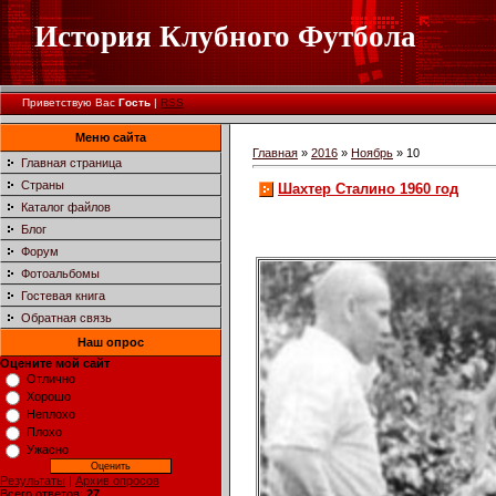
История Клубного Футбола
Приветствую Вас
Гость
|
RSS
Меню сайта
Главная
»
2016
»
Ноябрь
»
10
Главная страница
Страны
Шахтер Сталино 1960 год
Каталог файлов
Блог
Форум
Фотоальбомы
Гостевая книга
Обратная связь
Наш опрос
Оцените мой сайт
Отлично
Хорошо
Неплохо
Плохо
Ужасно
Результаты
|
Архив опросов
Всего ответов:
27