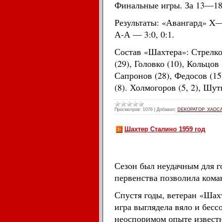
Финальные игры. За 13—18-е
Результаты: «Авангард» X—0
А-А — 3:0, 0:1.
Состав «Шахтера»: Стрелков 
(29), Головко (10), Кольцов 
Сапронов (28), Федосов (15,
(8). Холмогоров (5, 2), Шу
Просмотров:
1076
|
Добавил:
DEKOPATOP_XAOC
Шахтер Сталино 1959 год
Сезон был неудачным для г
первенства позволила кома
Спустя годы, ветеран «Шах
игра выглядела вяло и бесс
неоспоримом опыте известн