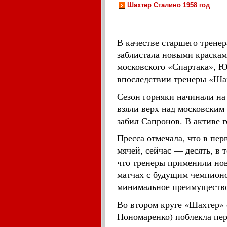
Шахтер Сталино 1958 год
В качестве старшего тренер
заблистала новыми краскам
московского «Спартака», Ю
впоследствии тренеры «Шах
Сезон горняки начинали н
взяли верх над московским
забил Сапронов. В активе 
Пресса отмечала, что в пе
мячей, сейчас — десять, в 
что тренеры применили нов
матчах с будущим чемпионо
минимальное преимущество,
Во втором круге «Шахтер» 
Пономаренко) поблекла пе