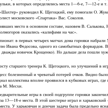
ульки, в которых определялись места 1—6-е, 7—12-е и т.
 «Шахтер» руководил К. Щегоцкий, ему помогали О. Жук
лист московского «Спартака» Вас. Соколов.
явших место в основном составе, назовем В. Салькова, 
Холмогоров оказались «калифами на час».
пионат: в первых четырех матчах дома горняки набрали 5
олю Ивана Федосова, одного из самобытных форвардов. 
 дважды новичок Крощенко). Но дальше дела пошли хуже
осту старшего тренера К. Щегоцкого, но улучшений в иг
есс болезненный и чреватый потерей очков. Видно было
нциал коллектива вполне проявился в кубковых играх, гд
а М. Месхи.
редварительные игры в своей подгруппе горняки законч
 за 13—18-е места. В этой шестерке играл и харьковский
места. У харьковчан и дончан задача была предельно ясна